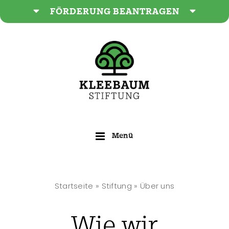
Zum
FÖRDERUNG BEANTRAGEN
Inhalt
springen
Startseite
»
Stiftung
»
Über uns
Wie wir