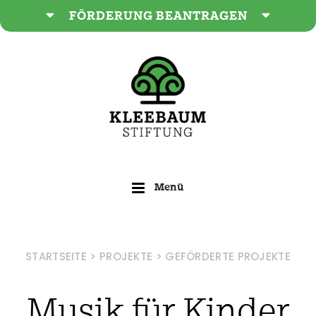
Zum
FÖRDERUNG BEANTRAGEN
Inhalt
springen
STARTSEITE
>
PROJEKTE
>
GEFÖRDERTE PROJEKTE
Musik für Kinder